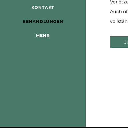
Verletz
KONTAKT
Auch oh
vollstä
BEHANDLUNGEN
MEHR
J