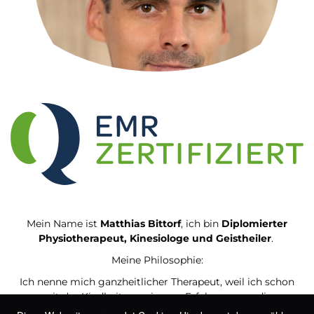
Mein Name ist
Matthias Bittorf
, ich bin
Diplomierter
Physiotherapeut, Kinesiologe und Geistheiler
.
Meine Philosophie:
Ich nenne mich ganzheitlicher Therapeut, weil ich schon
seit der Kindheit aus eigener Erfahrung um die
Zusammenspiele von Körper, Geist und Seele in Bezug auf